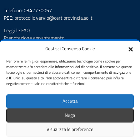
Telefono: 0342770057
PEC:
protocollo.vervio@cert.provincia.so.it
Leggi le FAQ
Prenotazione appuntamento
Segnalazione disservizio
Gestisci Consenso Cookie
Feedback
Richiesta assistenza
Per fornire le migliori esperienze, utilizziamo tecnologie come i cookie per
memorizzare e/o accedere alle informazioni del dispositivo. Il consenso a queste
Area riservata
tecnologie ci permetterà di elaborare dati come il comportamento di navigazione
Albo pretorio
o ID unici su questo sito. Non acconsentire o ritirare il consenso può influire
Amministrazione trasparente
negativamente su alcune caratteristiche e funzioni.
Informativa privacy
Cookie Policy (UE)
Accetta
Dichiarazione di accessibilità
Pubblicità legale
Nega
Note legali
Visualizza le preferenze