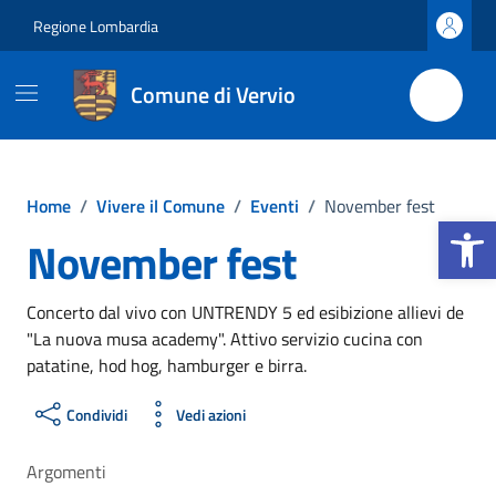
Vai ai contenuti
Vai al footer
Regione Lombardia
Comune di Vervio
Home
/
Vivere il Comune
/
Eventi
/
November fest
Apri la b
November fest
Concerto dal vivo con UNTRENDY 5 ed esibizione allievi de
"La nuova musa academy". Attivo servizio cucina con
patatine, hod hog, hamburger e birra.
Condividi
Vedi azioni
Argomenti