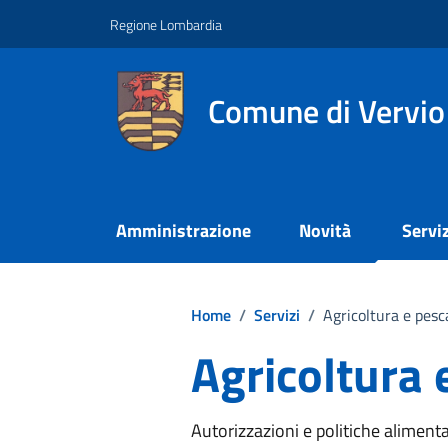
Vai ai contenuti
Vai al footer
Regione Lombardia
Comune di Vervio
Amministrazione
Novità
Serviz
Home
/
Servizi
/
Agricoltura e pesc
Agricoltura 
Autorizzazioni e politiche alimenta