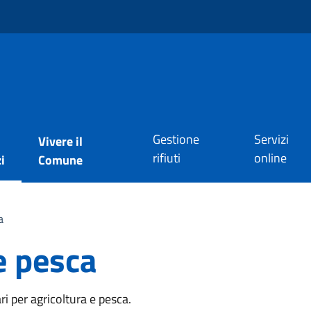
Gestione
Servizi
Vivere il
rifiuti
online
i
Comune
a
e pesca
ri per agricoltura e pesca.