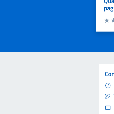
Qua
pag
Valut
Va
Con