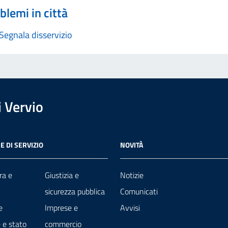
blemi in città
Segnala disservizio
 Vervio
E DI SERVIZIO
NOVITÀ
ra e
Giustizia e
Notizie
sicurezza pubblica
Comunicati
e
Imprese e
Avvisi
 e stato
commercio