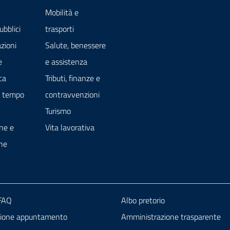
Mobilità e
ubblici
trasporti
zioni
Salute, benessere
e
e assistenza
ca
Tributi, finanze e
e tempo
contravvenzioni
Turismo
ne e
Vita lavorativa
ne
 FAQ
Albo pretorio
zione appuntamento
Amministrazione trasparente