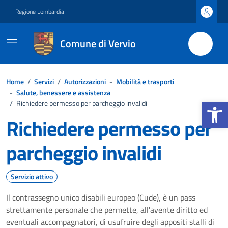
Vai ai contenuti
Vai al footer
Regione Lombardia
Comune di Vervio
Home
/
Servizi
/
Autorizzazioni
-
Mobilità e trasporti
-
Salute, benessere e assistenza
Apri la b
/
Richiedere permesso per parcheggio invalidi
Richiedere permesso per
parcheggio invalidi
Servizio attivo
Il contrassegno unico disabili europeo (Cude), è un pass
strettamente personale che permette, all'avente diritto ed
eventuali accompagnatori, di usufruire degli appositi stalli di