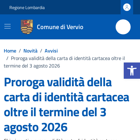
Vai ai contenuti
Vai al footer
Regione Lombardia
Comune di Vervio
Home
/
Novità
/
Avvisi
/
Proroga validità della carta di identità cartacea oltre il
Apri la b
termine del 3 agosto 2026
Proroga validità della
carta di identità cartacea
oltre il termine del 3
agosto 2026