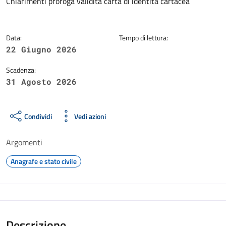
Dettagli della notizia
Chiarimenti proroga validità carta di identità cartacea
Data:
Tempo di lettura:
22 Giugno 2026
Scadenza:
31 Agosto 2026
Condividi
Vedi azioni
Argomenti
Anagrafe e stato civile
Descrizione