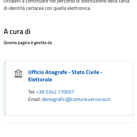
cittadini a continuare nel percorso di sostituzione della carta
di identità cartacea con quella elettronica.
A cura di
Questa pagina è gestita da
Ufficio Anagrafe - Stato Civile -
Elettorale
Tel:
+39 0342 770057
Email:
demografici@comune.vervio.so.it