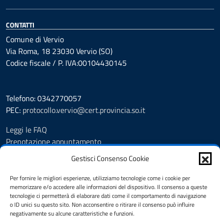
CONTATTI
Comune di Vervio
Via Roma, 18 23030 Vervio (SO)
Codice fiscale / P. IVA:00104430145
Telefono: 0342770057
PEC:
protocollo.vervio@cert.provincia.so.it
Leggi le FAQ
Prenotazione appuntamento
Segnalazione disservizio
Gestisci Consenso Cookie
Feedback
Richiesta assistenza
Per fornire le migliori esperienze, utilizziamo tecnologie come i cookie per
memorizzare e/o accedere alle informazioni del dispositivo. Il consenso a queste
Area riservata
tecnologie ci permetterà di elaborare dati come il comportamento di navigazione
Albo pretorio
o ID unici su questo sito. Non acconsentire o ritirare il consenso può influire
Amministrazione trasparente
negativamente su alcune caratteristiche e funzioni.