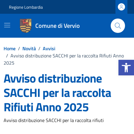
Vai ai contenuti
Vai al footer
Regione Lombardia
Comune di Vervio
Home
/
Novità
/
Avvisi
/
Avviso distribuzione SACCHI per la raccolta Rifiuti Anno
Apri la b
2025
Avviso distribuzione
SACCHI per la raccolta
Rifiuti Anno 2025
Dettagli della notizia
Avviso distribuzione SACCHI per la raccolta rifiuti