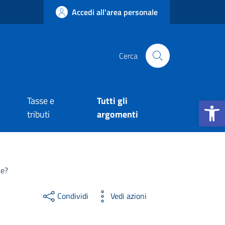
Accedi all'area personale
Cerca
Apri la b
Tasse e
Tutti gli
tributi
argomenti
le?
Condividi
Vedi azioni