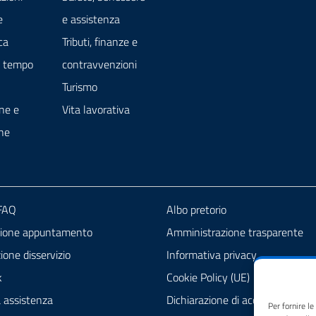
e
e assistenza
ca
Tributi, finanze e
e tempo
contravvenzioni
Turismo
ne e
Vita lavorativa
ne
 FAQ
Albo pretorio
zione appuntamento
Amministrazione trasparente
one disservizio
Informativa privacy
k
Cookie Policy (UE)
a assistenza
Dichiarazione di accessibilità
Per fornire l