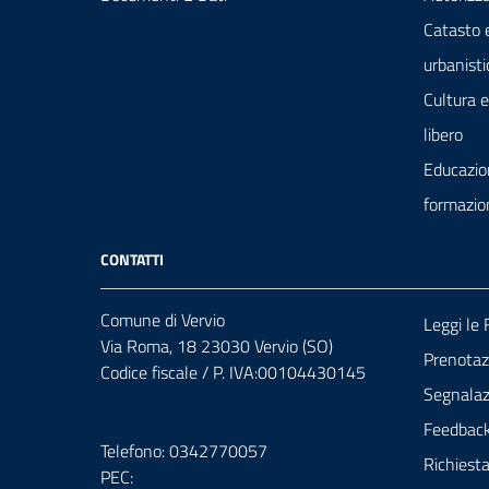
Catasto 
urbanisti
Cultura 
libero
Educazio
formazio
CONTATTI
Comune di Vervio
Leggi le
Via Roma, 18 23030 Vervio (SO)
Prenota
Codice fiscale / P. IVA:00104430145
Segnalazi
Feedbac
Telefono: 0342770057
Richiest
PEC: