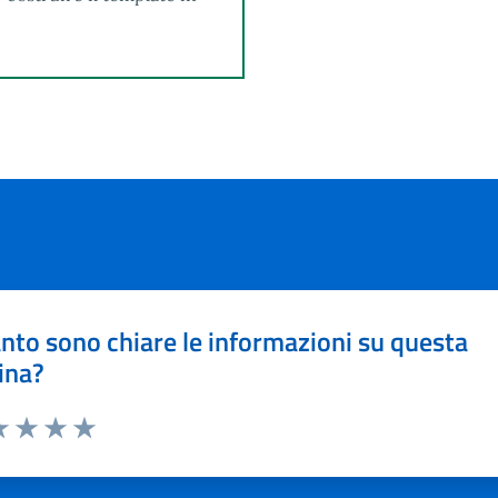
nto sono chiare le informazioni su questa
ina?
a 1 stelle su 5
luta 2 stelle su 5
Valuta 3 stelle su 5
Valuta 4 stelle su 5
Valuta 5 stelle su 5