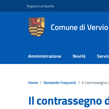
Vai ai contenuti
Vai al footer
Regione Lombardia
Comune di Vervio
Amministrazione
Novità
Serviz
Home
/
Domande frequenti
/
Il contrassegno d
Il contrassegno 